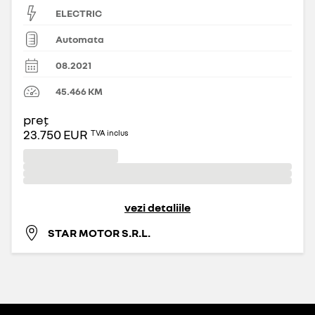
ELECTRIC
Automata
08.2021
45.466
KM
preț
23.750 EUR
TVA inclus
vezi detaliile
STAR MOTOR S.R.L.