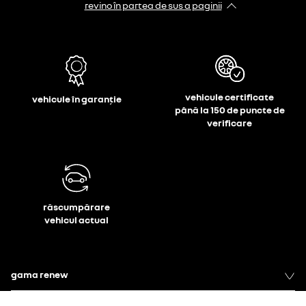
revino în partea de sus a paginii
vehicule certificate
vehicule în garanție
până la 150 de puncte de
verificare
răscumpărare
vehicul actual
gama renew