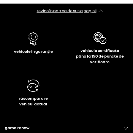
revino în partea de sus a paginii
vehicule certificate
vehicule în garanție
până la 150 de puncte de
verificare
răscumpărare
vehicul actual
gama renew