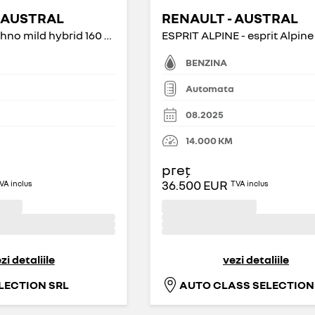
 AUSTRAL
RENAULT - AUSTRAL
TECHNO - techno mild hybrid 160 auto
BENZINA
Automata
08.2025
14.000
KM
preț
36.500 EUR
VA inclus
TVA inclus
zi detaliile
vezi detaliile
LECTION SRL
AUTO CLASS SELECTION