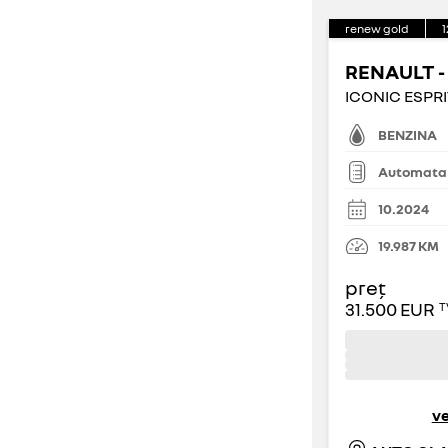
renew gold
1
culoare
RENAULT -
ESPRIT ALPINE
(
3
)
EVOLUTION
(
2
)
BENZINA
număr de locuri
ICONIC ESPRIT ALPINE
(
3
)
Automata
TECHNO
(
2
)
5
17
10.2024
(
11
)
(
0
)
TECHNO ESPRIT ALPINE
(
1
)
19.987
KM
2
3
preț
(
0
)
(
0
)
31.500 EUR
T
4
6
(
0
)
(
0
)
7
9
ve
(
0
)
(
0
)