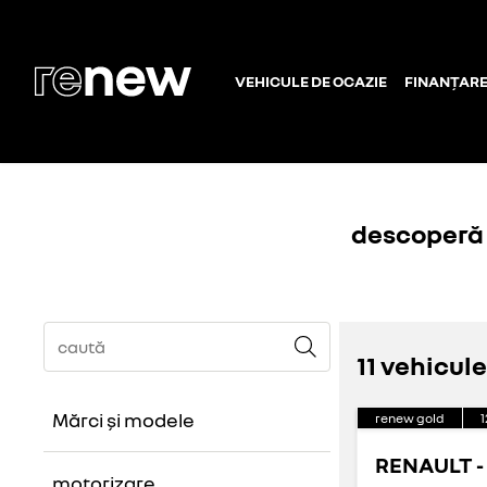
VEHICULE DE OCAZIE
FINANȚAR
descoperă 
11 vehicu
Mărci și modele
renew gold
1
RENAULT -
brand
motorizare