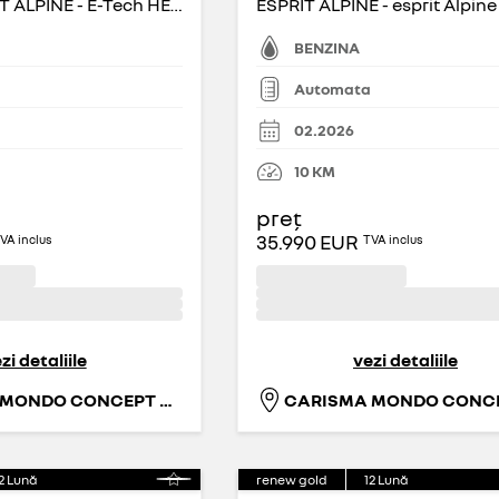
ICONIC ESPRIT ALPINE - E-Tech HEV 200 iconic esprit Alpine
BENZINA
Automata
02.2026
M
10
KM
preț
35.990 EUR
VA inclus
TVA inclus
zi detaliile
vezi detaliile
CARISMA MONDO CONCEPT S.R.L.
2
Lună
renew gold
12
Lună