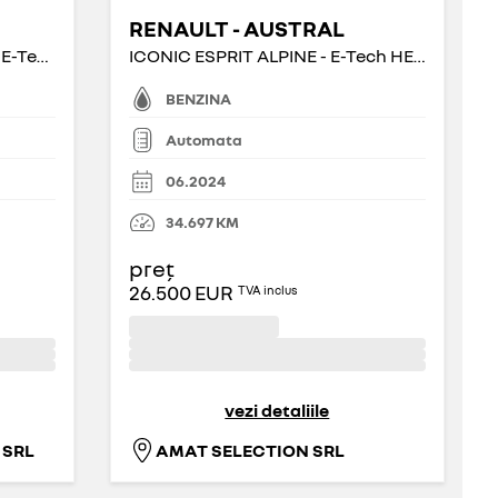
RENAULT - AUSTRAL
ESPRIT ALPINE - esprit Alpine E-Tech full hybrid 200
ICONIC ESPRIT ALPINE - E-Tech HEV 200 iconic esprit Alpine
BENZINA
Automata
06.2024
34.697
KM
preț
26.500 EUR
TVA inclus
vezi detaliile
 SRL
AMAT SELECTION SRL