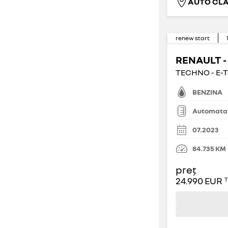
AUTO CLA
număr de uși
renew start
5
2
(
11
)
(
0
)
RENAULT -
TECHNO - E-T
3
4
(
0
)
(
0
)
BENZINA
Automata
07.2023
84.735
KM
preț
24.990 EUR
T