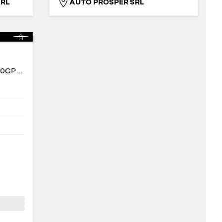
SRL
AUTO PROSPER SRL
EVOLUTION - 1.3 TCe MHEV 140CP evolution