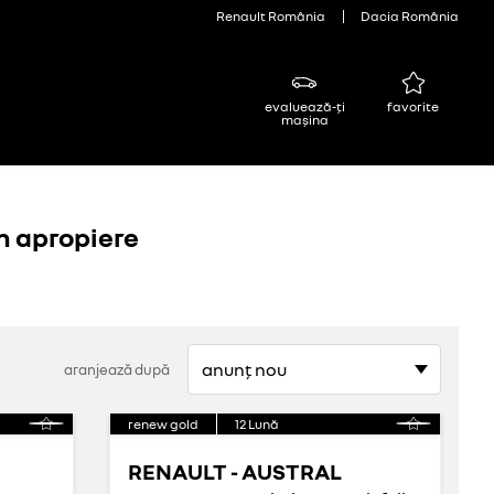
Renault România
Dacia România
evaluează-ți
favorite
mașina
n apropiere
aranjează după
renew gold
12
Lună
RENAULT - AUSTRAL