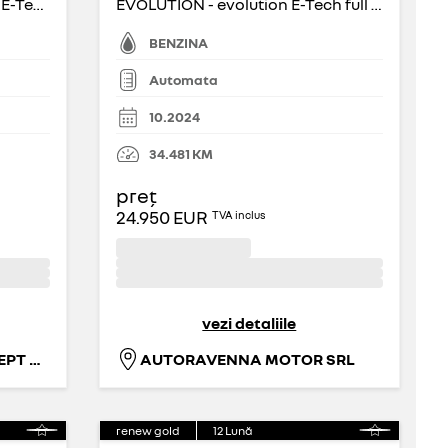
ESPRIT ALPINE - esprit Alpine E-Tech full hybrid 200
EVOLUTION - evolution E-Tech full hybrid 200
BENZINA
Automata
10.2024
34.481
KM
preț
24.950 EUR
TVA inclus
vezi detaliile
CARISMA MONDO CONCEPT S.R.L.
AUTORAVENNA MOTOR SRL
renew gold
12
Lună