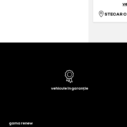
ve
STECAR 
vehicule în garanție
gama renew