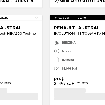
SS SELECTION SRL
MIDA AUTO SELECTION 
12
Lună
renew gold
12
Lună
 AUSTRAL
RENAULT - AUSTRAL
ech HEV 200 Techno
BENZINA
Manuala
07.2023
31.098
KM
preț
21.499 EUR
VA inclus
TVA inclus