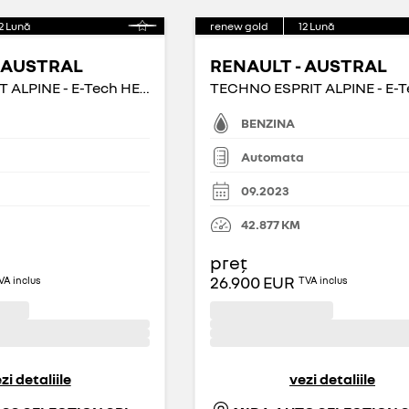
2
Lună
renew gold
12
Lună
 AUSTRAL
RENAULT - AUSTRAL
ICONIC ESPRIT ALPINE - E-Tech HEV 200 iconic esprit Alpine
BENZINA
Automata
09.2023
42.877
KM
preț
26.900 EUR
VA inclus
TVA inclus
zi detaliile
vezi detaliile