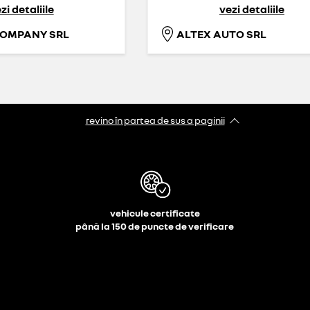
zi detaliile
vezi detaliile
COMPANY SRL
ALTEX AUTO SRL
revino în partea de sus a paginii
vehicule certificate
până la 150 de puncte de verificare