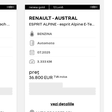
renew gold
12
Lună
RENAULT - AUSTRAL
TECHNO ESPRIT ALPINE - E-Tech HEV 200 Techno esprit Alpine
ESPRIT ALPINE - esprit Alpine E-Tech full hybrid 200
BENZINA
Automata
07.2025
3.333
KM
preț
36.800 EUR
TVA inclus
vezi detaliile