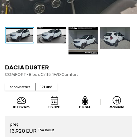
DACIA DUSTER
COMFORT - Blue dCi 115 4WD Comfort
renew start
12
Lună
101.187
km
11.2020
DIESEL
Manuala
preț
13.920 EUR
TVA inclus