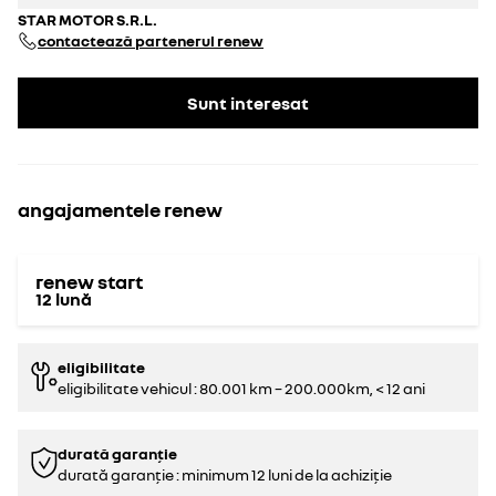
STAR MOTOR S.R.L.
contactează partenerul renew
Sunt interesat
angajamentele renew
renew start
12
lună
eligibilitate
eligibilitate vehicul : 80.001 km – 200.000km, < 12 ani
durată garanție
durată garanție : minimum 12 luni de la achiziție