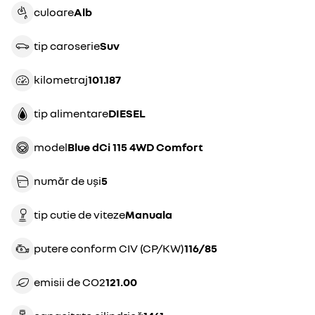
culoare
alb
tip caroserie
suv
kilometraj
101.187
tip alimentare
DIESEL
model
Blue dCi 115 4WD Comfort
număr de uși
5
tip cutie de viteze
manuala
putere conform CIV (CP/KW)
116/85
emisii de CO2
121.00