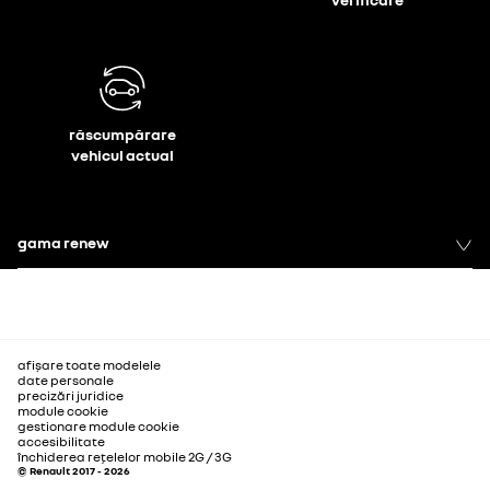
răscumpărare
vehicul actual
gama renew
afișare toate modelele
date personale
precizări juridice
module cookie
gestionare module cookie
accesibilitate
închiderea rețelelor mobile 2G / 3G
© Renault 2017 - 2026