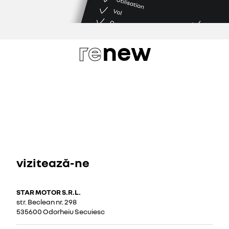
re
new
vizitează-ne
STAR MOTOR S.R.L.
str. Beclean nr. 298
535600 Odorheiu Secuiesc