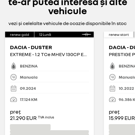
te-ar putea interesa și alte
vehicule
vezi și celelalte vehicule de ocazie disponibile în stoc
renew gold
12
Lună
renew start
DACIA - DUSTER
DACIA - 
EXTREME - 1.2 TCe MHEV 130CP Extreme 4X4
BENZINA
BENZIN
Manuala
Manual
09.2024
10.2022
17.124
KM
96.386
preț
preț
21.290 EUR
15.999 EUR
TVA inclus