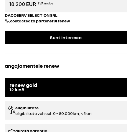
18.200 EUR
TVA inclus
DACOSERV SELECTION SRL
contactează partenerul renew
Sunt interesat
angajamentele renew
renew gold
12
lună
eligibilitate
eligibilitate vehicul : 0 – 80.000km, < 5 ani
durată garanție