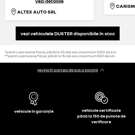
vezi detaliile
ALTEX AUTO SRL
vezi vehiculele DUSTER disponibile în stoc
*pentru persoane fizice, până la 30 zile sau maximum 1000 de km
**pentru persoane fizice, până la 15 zile sau maximum 500 de km
revino în partea de sus a paginii
vehicule certificate
vehicule în garanție
până la 150 de puncte de
verificare