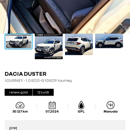
DACIA DUSTER
JOURNEY - 1.0 ECO-G 100CP Journey
renew gold
12
Lună
30.127
km
07.2024
GPL
Manuala
preț