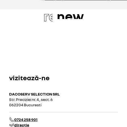
re
new
vizitează-ne
DACOSERV SELECTION SRL
Str. Preciziei nr. 4 , sect. 6
062204 Bucuresti
0724 258 901
direcție