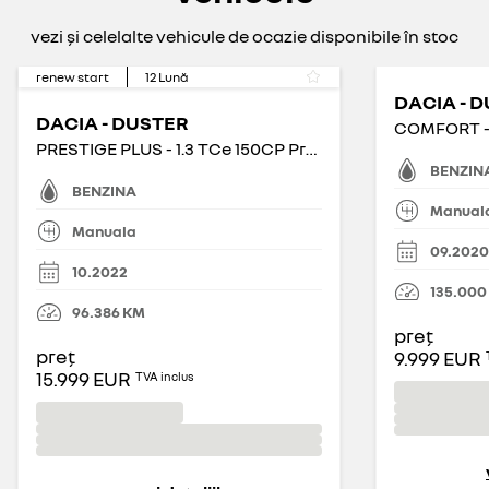
vezi și celelalte vehicule de ocazie disponibile în stoc
renew start
12
Lună
DACIA - 
DACIA - DUSTER
PRESTIGE PLUS - 1.3 TCe 150CP Prestige Plus 4WD
BENZIN
BENZINA
Manual
Manuala
09.2020
10.2022
135.000
96.386
KM
preț
preț
9.999 EUR
15.999 EUR
TVA inclus