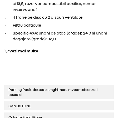
si 13,5, rezervor combustibil auxiliar, numar
rezervoare: 1
4 frane pe disc cu 2 discuri ventilate
Filtru particule
Specific 4X4: unghi de atac (grade): 24,0 si unghi
degajare (grade): 36,0
vezi mai multe
Parking Pack: detector unghi mort, mvcam si senzori
acustici
SANDSTONE
Culoare SandStone