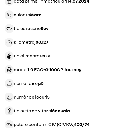
data primei înmatriculări
14.07.2024
culoare
maro
tip caroserie
suv
kilometraj
30.127
tip alimentare
GPL
model
1.0 ECO-G 100CP Journey
număr de uși
5
număr de locuri
5
tip cutie de viteze
manuala
putere conform CIV (CP/KW)
100/74