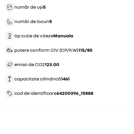
număr de uși
5
număr de locuri
5
tip cutie de viteze
manuala
putere conform CIV (CP/KW)
115/85
emisii de CO2
123.00
capacitate cilindrică
1461
cod de identificare
64200396_15888