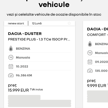
vehicule
vezi și celelalte vehicule de ocazie disponibile în stoc
renew start
12
Lună
DACIA - 
DACIA - DUSTER
PRESTIGE PLUS - 1.3 TCe 150CP Prestige Plus 4WD
BENZIN
BENZINA
Manual
Manuala
09.2020
10.2022
135.000
96.386
KM
preț
preț
9.999 EUR
15.999 EUR
TVA inclus