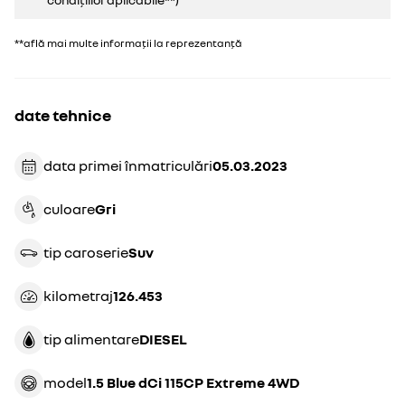
**află mai multe informații la reprezentanță
date tehnice
data primei înmatriculări
05.03.2023
culoare
gri
tip caroserie
suv
kilometraj
126.453
tip alimentare
DIESEL
model
1.5 Blue dCi 115CP Extreme 4WD