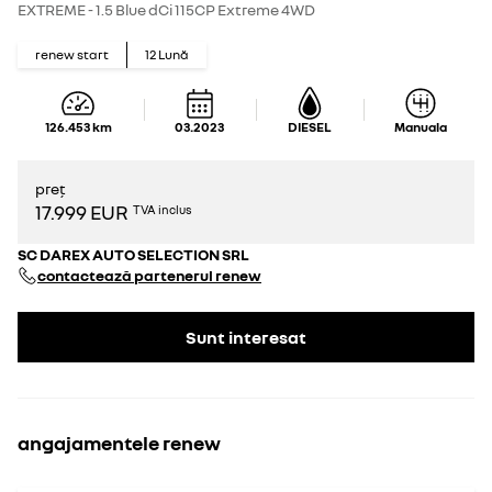
EXTREME - 1.5 Blue dCi 115CP Extreme 4WD
renew start
12
Lună
126.453
km
03.2023
DIESEL
Manuala
preț
17.999 EUR
TVA inclus
SC DAREX AUTO SELECTION SRL
contactează partenerul renew
Sunt interesat
angajamentele renew