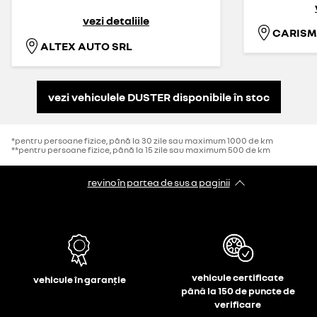
vezi detaliile
ALTEX AUTO SRL
vezi vehiculele DUSTER disponibile în stoc
*pentru persoane fizice, până la 30 zile sau maximum 1000 de km
**pentru persoane fizice, până la 15 zile sau maximum 500 de km
revino în partea de sus a paginii
vehicule certificate
vehicule în garanție
până la 150 de puncte de
verificare