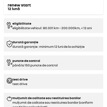
renew start
12
lună
eligibilitate
eligibilitate vehicul : 80.001 km – 200.000km, < 12 ani
durată garanție
durată garanție : minimum 12 luni de la achiziție
puncte de control
până la 150 puncte de control
test drive
test drive
mulțumit de calitate sau restituirea banilor
mulțumit de calitate sau restituirea banilor (conform
condițiilor aplicabile**)