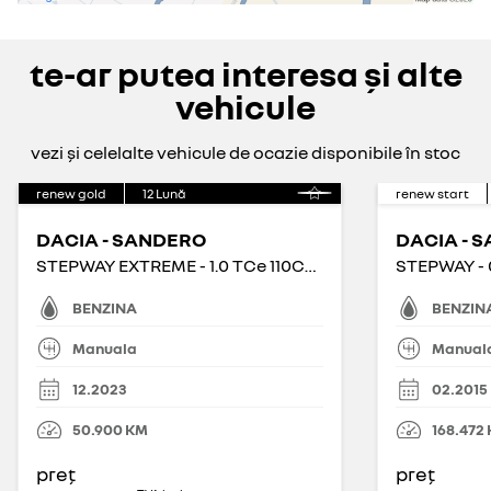
te-ar putea interesa și alte
vehicule
vezi și celelalte vehicule de ocazie disponibile în stoc
renew gold
12
Lună
renew start
DACIA - SANDERO
DACIA - 
STEPWAY EXTREME - 1.0 TCe 110CP Stepway Extreme
STEPWAY - 
BENZINA
BENZIN
Manuala
Manual
12.2023
02.2015
50.900
KM
168.472
preț
preț