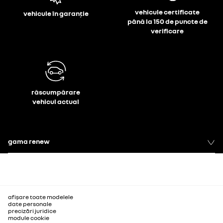
vehicule certificate
vehicule în garanție
până la 150 de puncte de
verificare
răscumpărare
vehicul actual
gama renew
afișare toate modelele
date personale
precizări juridice
module cookie