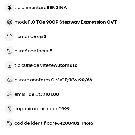
tip alimentare
BENZINA
model
1.0 TCe 90CP Stepway Expression CVT
număr de uși
5
număr de locuri
5
tip cutie de viteze
automata
putere conform CIV (CP/KW)
90/66
emisii de CO2
101.00
capacitate cilindrică
999
cod de identificare
64200402_14616