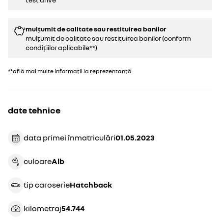
mulțumit de calitate sau restituirea banilor
mulțumit de calitate sau restituirea banilor (conform
condițiilor aplicabile**)
**află mai multe informații la reprezentanță
date tehnice
data primei înmatriculări
01.05.2023
culoare
alb
tip caroserie
hatchback
kilometraj
54.744