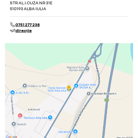
STR AL.I.CUZA NR 31E
510193 ALBA IULIA
0751 277 238
direcție