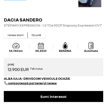
DACIA SANDERO
STEPWAY EXPRESSION - 1.0 TCe 90CP Stepway Expression CVT
renew start
12
Lună
54.744
km
05.2023
BENZINA
Automata
preț
12.900 EUR
TVA inclus
ALBA IULIA- DRIVECOM VEHICULE OCAZIE
contactează partenerul renew
Sunt interesat