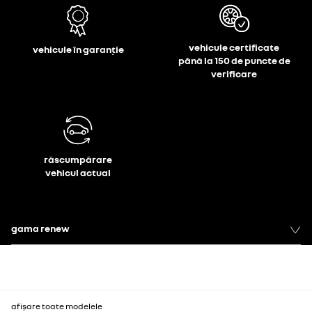
vehicule certificate
vehicule în garanție
până la 150 de puncte de
verificare
răscumpărare
vehicul actual
gama renew
afișare toate modelele