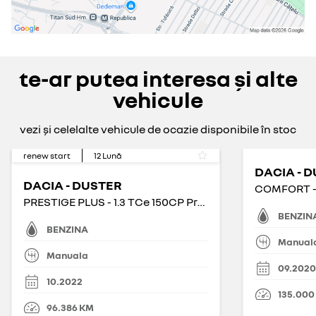
te-ar putea interesa și alte
vehicule
vezi și celelalte vehicule de ocazie disponibile în stoc
renew start
12
Lună
DACIA - 
DACIA - DUSTER
PRESTIGE PLUS - 1.3 TCe 150CP Prestige Plus 4WD
BENZIN
BENZINA
Manual
Manuala
09.2020
10.2022
135.000
96.386
KM