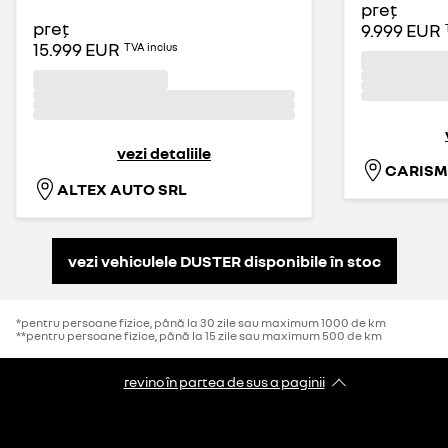
preț
preț
9.999 EUR
15.999 EUR
TVA inclus
vezi detaliile
ALTEX AUTO SRL
vezi vehiculele DUSTER disponibile în stoc
*pentru persoane fizice, până la 30 zile sau maximum 1000 de km
**pentru persoane fizice, până la 15 zile sau maximum 500 de km
revino în partea de sus a paginii