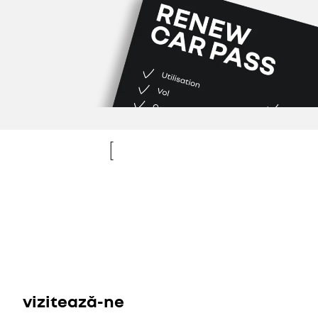
re
new
vizitează-ne