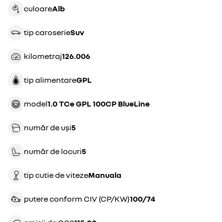
culoare
alb
tip caroserie
suv
kilometraj
126.006
tip alimentare
GPL
model
1.0 TCe GPL 100CP BlueLine
număr de uși
5
număr de locuri
5
tip cutie de viteze
manuala
putere conform CIV (CP/KW)
100/74