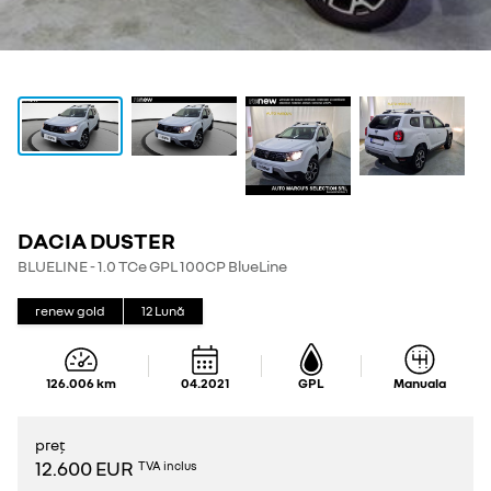
DACIA DUSTER
BLUELINE - 1.0 TCe GPL 100CP BlueLine
renew gold
12
Lună
126.006
km
04.2021
GPL
Manuala
preț
12.600 EUR
TVA inclus