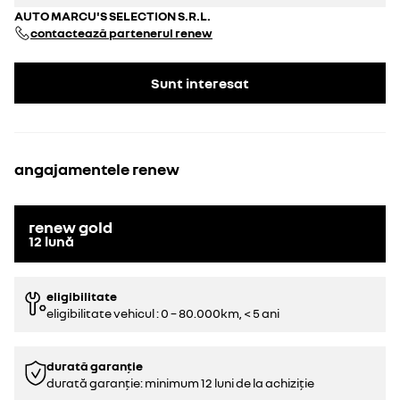
AUTO MARCU'S SELECTION S.R.L.
contactează partenerul renew
Sunt interesat
angajamentele renew
renew gold
12
lună
eligibilitate
eligibilitate vehicul : 0 – 80.000km, < 5 ani
durată garanție
durată garanție: minimum 12 luni de la achiziție